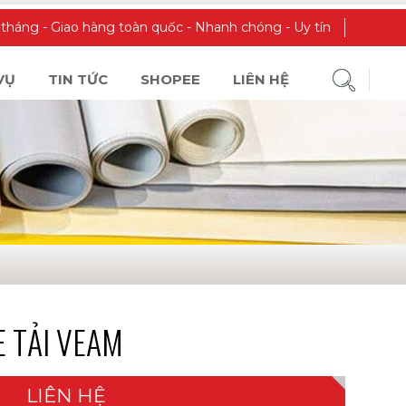
háng - Giao hàng toàn quốc - Nhanh chóng - Uy tín
VỤ
TIN TỨC
SHOPEE
LIÊN HỆ
E TẢI VEAM
LIÊN HỆ