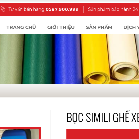
Tư vấn bán hàng
0587.900.999
Sản phẩm bảo hành 24 t
TRANG CHỦ
GIỚI THIỆU
SẢN PHẨM
DỊCH 
BỌC SIMILI GHẾ X