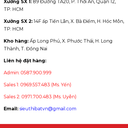
Xưởng SX 1:
89 Đường TA20, P. Thới An, Quận 12,
TP. HCM
Xưởng SX 2:
14F ấp Tiền Lân, X. Bà Điểm, H. Hóc Môn,
TP. HCM
Kho hàng:
Ấp Long Phú, X. Phước Thái, H. Long
Thành, T. Đồng Nai
Liên hệ đặt hàng:
Admin: 0587.900.999
Sales 1: 0969.557.483 (Ms. Yến)
Sales 2: 0971.700.483 (Ms. Uyên)
Email:
sieuthibatvn@gmail.com