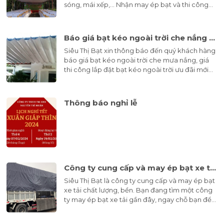
sóng, mái xếp,... Nhận may ép bạt và thi công
lắp đặt bạt theo yêu cầu tại các rạp cưới, sự
kiện, quán cafe, nhà ở, công ty,...
Báo giá bạt kéo ngoài trời che nắng mưa mới nhất năm 2024
Siêu Thị Bạt xin thông báo đến quý khách hàng
báo giá bạt kéo ngoài trời che mưa nắng, giá
thi công lắp đặt bạt kéo ngoài trời ưu đãi mới
nhất năm 2024.
Thông báo nghỉ lễ
Công ty cung cấp và may ép bạt xe tải - Siêu Thị Bạt
Siêu Thị Bạt là công ty cung cấp và may ép bạt
xe tải chất lượng, bền. Bạn đang tìm một công
ty may ép bạt xe tải gần đây, ngay chỗ bạn để
thuận tiện đo và may bạt. Liên hệ Siêu Thị Bạt.