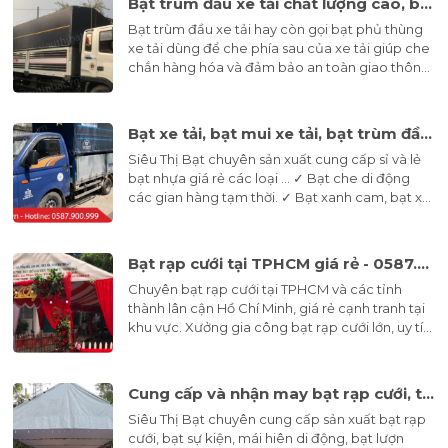
Bạt trùm đầu xe tải chất lượng cao, bền, giá rẻ tại Siêu Thị Bạt
Bạt trùm đầu xe tải hay còn gọi bạt phủ thùng
xe tải dùng để che phía sau của xe tải giúp che
chắn hàng hóa và đảm bảo an toàn giao thông.
Siêu Thị Bạt cung cấp bạt trùm đầu xe tải chất
lượng cao, bền, giá rẻ cạnh tranh.
Bạt xe tải, bạt mui xe tải, bạt trùm đầu xe tải giá rẻ, may bạt xe tải gần đây
Siêu Thị Bạt chuyên sản xuất cung cấp sỉ và lẻ
bạt nhựa giá rẻ các loại ... ✓ Bạt che di động
các gian hàng tạm thời. ✓ Bạt xanh cam, bạt xe
tải, bạt trùm đầu xe tải, bạt mui xe tải,... may ép
bạt xe tải gần đây, hỗ trợ may đo tận nơi.
Bạt rạp cưới tại TPHCM giá rẻ - 0587.900.999
Chuyên bạt rạp cưới tại TPHCM và các tỉnh
thành lân cận Hồ Chí Minh, giá rẻ cạnh tranh tại
khu vực. Xưởng gia công bạt rạp cưới lớn, uy tín.
Liên hệ 0587.900.999
Cung cấp và nhận may bạt rạp cưới, tổ chức sự kiện giá rẻ
Siêu Thị Bạt chuyên cung cấp sản xuất bạt rạp
cưới, bạt sự kiện, mái hiên di động, bạt lượn