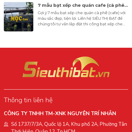
7 mẫu bạt xếp che quán cafe (cà phê) đẹp hút hồn
Gợi ý 7 mẫu bạt xếp che quán cà phê (cafe) với
màu sắc đẹp, tiện lợi. Liên hệ SIÊU THỊ BẠT để
chúng tôi tư vấn lắp đặt thi công bạt xếp che
nắng mưa cho quán cafe.
Thông tin liên hệ
CÔNG TY TNHH TM-XNK NGUYÊN TRÍ NHÂN
Số 1737/7/3A, Quốc lộ 1A, Khu phố 2A, Phường Tân
Thới Hiệp, Quận 12, Tp.HCM